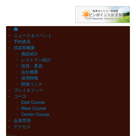
ニュース＆イベント
予約状況
倶楽部概要
施設紹介
レストラン紹介
役員・委員
会社概要
採用情報
関連リンク
プレイ＆フィー
コース
East Course
West Course
Center Course
会員専用
アクセス
Menu