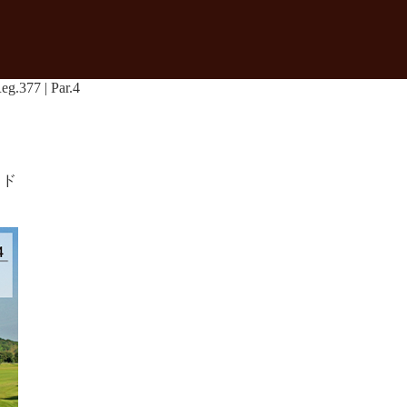
g.377 | Par.4
イド