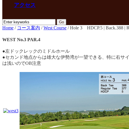
アクセス
Home
/
コース案内
/
West Course
/
Hole 3 HDCP.5 | Back.388 | Re
WEST No.3 PAR.4
●左ドックレックのミドルホール
●セカンド地点からは雄大な伊勢湾が一望できる、特に右サ
は浅いのでOB注意