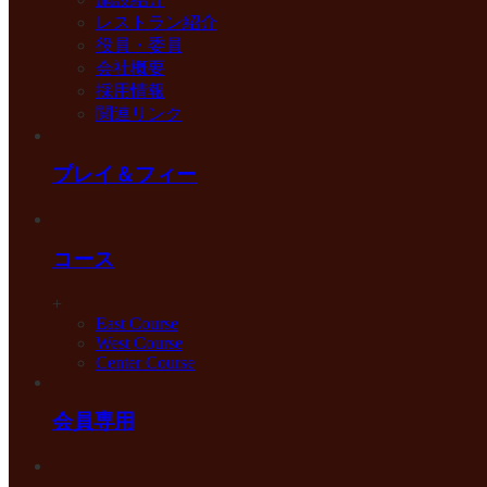
レストラン紹介
役員・委員
会社概要
採用情報
関連リンク
プレイ＆フィー
コース
+
East Course
West Course
Center Course
会員専用