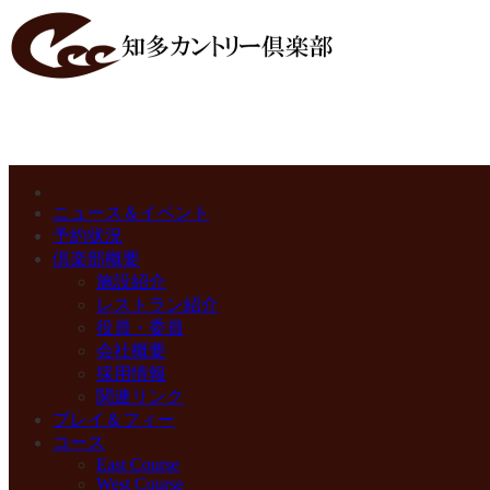
ニュース＆イベント
予約状況
倶楽部概要
施設紹介
レストラン紹介
役員・委員
会社概要
採用情報
関連リンク
プレイ＆フィー
コース
East Course
West Course