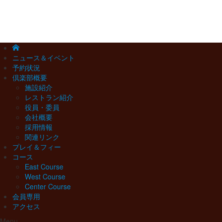
ニュース＆イベント
予約状況
倶楽部概要
施設紹介
レストラン紹介
役員・委員
会社概要
採用情報
関連リンク
プレイ＆フィー
コース
East Course
West Course
Center Course
会員専用
アクセス
Menu