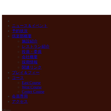
ニュース＆イベント
予約状況
倶楽部概要
施設紹介
レストラン紹介
役員・委員
会社概要
採用情報
関連リンク
プレイ＆フィー
コース
East Course
West Course
Center Course
会員専用
アクセス
Menu