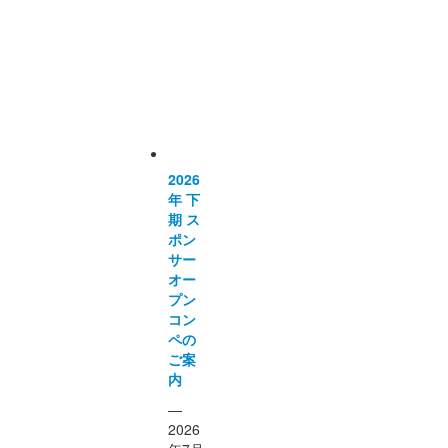
お知
らせ
一覧
2026
年 下
期 ス
ポン
サー
オー
プン
コン
ペの
ご案
内
—
2026