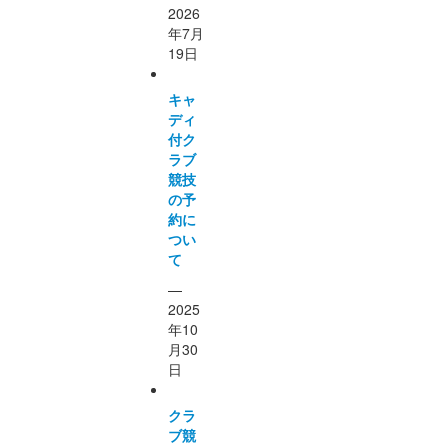
2026
年7月
19日
キャ
ディ
付ク
ラブ
競技
の予
約に
つい
て
—
2025
年10
月30
日
クラ
ブ競