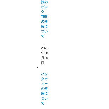
技の
ピン
ク
TEE
の使
用に
つい
て
—
2025
年10
月19
日
バッ
クテ
ィー
の使
用に
つい
て