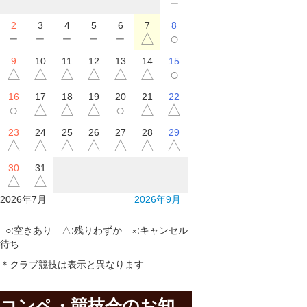
−
2
3
4
5
6
7
8
−
−
−
−
−
△
○
9
10
11
12
13
14
15
△
△
△
△
△
△
○
16
17
18
19
20
21
22
○
△
△
△
○
△
△
23
24
25
26
27
28
29
△
△
△
△
△
△
△
30
31
△
△
2026年7月
2026年9月
○:空きあり △:残りわずか ×:キャンセル
待ち
＊クラブ競技は表示と異なります
コンペ・競技会のお知