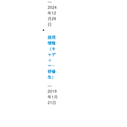
—
2024
年12
月29
日
採用
情報
（キ
ャデ
ィ
ー・
研修
生）
—
2019
年1月
21日
コン
ペの