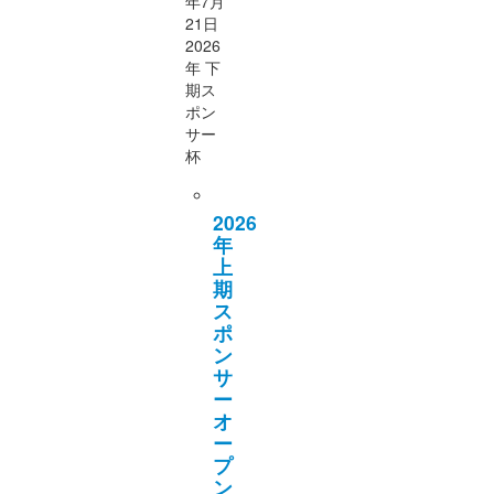
年7月
21日
2026
年 下
期ス
ポン
サー
杯
2026
年
上
期
ス
ポ
ン
サ
ー
オ
ー
プ
ン