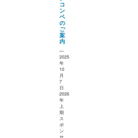
コ
ン
ペ
の
ご
案
内
—
2025
年
10
月
7
日
2026
年
上
期
ス
ポ
ン
サ