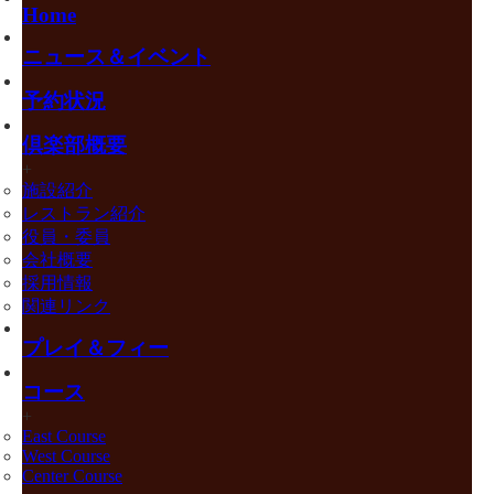
Home
ニュース＆イベント
予約状況
倶楽部概要
+
施設紹介
レストラン紹介
役員・委員
会社概要
採用情報
関連リンク
プレイ＆フィー
コース
+
East Course
West Course
Center Course