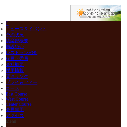
ニュース＆イベント
予約状況
倶楽部概要
施設紹介
レストラン紹介
役員・委員
会社概要
採用情報
関連リンク
プレイ＆フィー
コース
East Course
West Course
Center Course
会員専用
アクセス
Menu