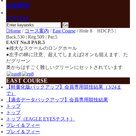
会員専用
アクセス
Home
/
コース案内
/
East Course
/
Hole 8 HDCP.5 |
Back.530 | Reg.509 | Par.5
EAST No.8 PAR.5
●雄大なスケールのロングホール
●左手の林に注意、超えてしまえば2オンも狙えます、た
だグリーン
奥からはすごく難しいグリーンにセットされています
EAST COURSE
【軽量化版バックアップ】会員専用競技結果（3/24ま
で）
【過去データバックアップ】会員専用競技結果
トップ
トップ
トップ（EAGLE EYESテスト）
プレイ＆フィー
プレイ＆フィー