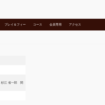
プレイ＆フィー
コース
会員専用
アクセス
杉江 省一郎 間