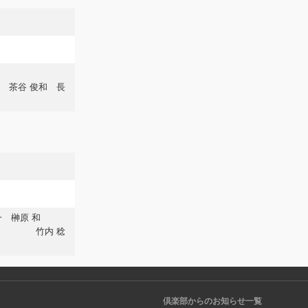
和 長
一 榊原 和
 稔
倶楽部からのお知らせ一覧