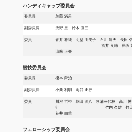
ハンディキャップ委員会
委員長
加藤 満男
副委員長
浅野 皇 鈴木 圓三
委員
青井 雅純 明壁 由美子 石川 達夫 長田
酒井 良輔 長坂 邦雄 
山﨑 正夫
競技委員会
委員長
榎本 舜治
副委員長
小栗 利朗 角谷 正行
委員
川澄 哲裕 駒田 茂八 杉浦三代枝 高川 博
行
竹内 久雄 竹
花井 由華
フェローシップ委員会