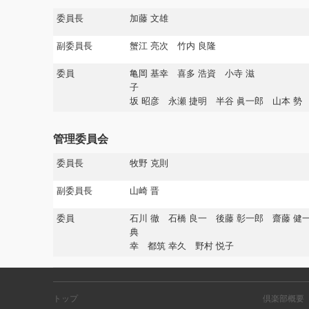
委員長
加藤 文雄
副委員長
蟹江 亮次 竹内 良隆
委員
亀岡 基幸 喜多 浩資 小寺 滋
子 茶谷 俊
坂 昭彦 永瀬 捷明 半谷 眞一郎 山本 勢
管理委員会
委員長
牧野 克則
副委員長
山崎 晋
委員
石川 徹 石橋 良一 後藤 彰一郎 齋藤 健
典 竹内
幸
都筑 幸久 野村 悦子
トップ
倶楽部概要