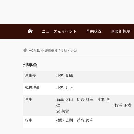
ニュース＆イベント
予約状況
倶楽部概要
HOME
/
倶楽部概要
/
役員・委員
理事会
理事長
小杉 將郎
常務理事
小杉 芳正
理事
石黒 大山 伊奈 輝三 小杉 英
仁
杉浦 正樹 
瀬 朱実
監事
牧野 克則 茶谷 俊和