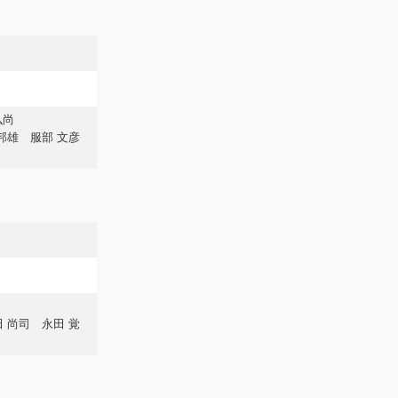
 弘尚
服部 文彦
田 尚司 永田 覚