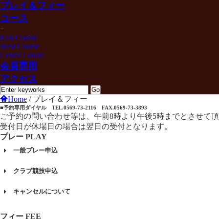
プレイ＆フィー
コース
+
East Course
West Course
Center Course
会員専用
アクセス
Home
/
プレイ＆フィー
■予約専用ダイヤル TEL.0569-73-2116 FAX.0569-73-3893
ご予約の問い合わせ等は、午前8時より午後5時までとさせて
受付日が休場日の場合は翌日の受付となります。
プレー PLAY
一般プレー申込
クラブ競技申込
キャンセルについて
フィー FEE